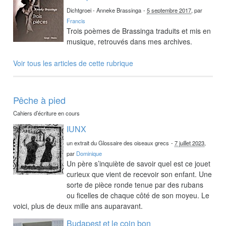
Dichtgroei - Anneke Brassinga
-
5 septembre 2017
, par
Francis
Trois poèmes de Brassinga traduits et mis en
musique, retrouvés dans mes archives.
Voir tous les articles de cette rubrique
Pêche à pied
Cahiers d’écriture en cours
IUNX
un extrait du Glossaire des oiseaux grecs
-
7 juillet 2023
,
par
Dominique
Un père s’inquiète de savoir quel est ce jouet
curieux que vient de recevoir son enfant. Une
sorte de pièce ronde tenue par des rubans
ou ficelles de chaque côté de son moyeu. Le
voici, plus de deux mille ans auparavant.
Budapest et le coin bon