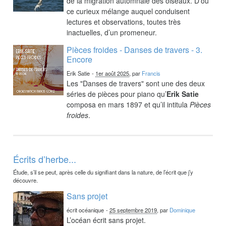
de la migration automnale des oiseaux. D’où
ce curieux mélange auquel conduisent
lectures et observations, toutes très
inactuelles, d’un promeneur.
Pièces froides - Danses de travers - 3.
Encore
Erik Satie
-
1er août 2025
, par
Francis
Les "Danses de travers" sont une des deux
séries de pièces pour piano qu’
Erik Satie
composa en mars 1897 et qu’il intitula
Pièces
froides
.
Écrits d’herbe...
Étude, s’il se peut, après celle du signifiant dans la nature, de l’écrit que j’y
découvre.
Sans projet
écrit océanique
-
25 septembre 2019
, par
Dominique
L’océan écrit sans projet.