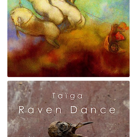
Prométhée
Suite électro-acoustique