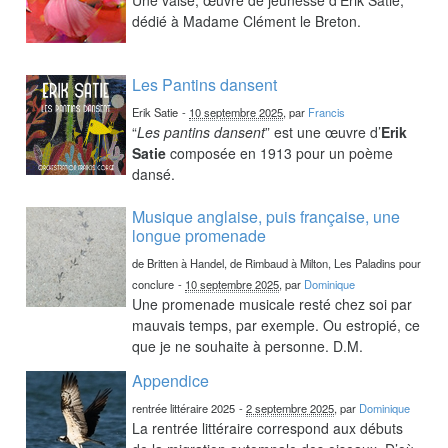
dédié à Madame Clément le Breton.
Les Pantins dansent
Erik Satie
-
10 septembre 2025
, par
Francis
“
Les pantins dansent
” est une œuvre d’
Erik
Satie
composée en 1913 pour un poème
dansé.
Musique anglaise, puis française, une
longue promenade
de Britten à Handel, de Rimbaud à Milton, Les Paladins pour
conclure
-
10 septembre 2025
, par
Dominique
Une promenade musicale resté chez soi par
mauvais temps, par exemple. Ou estropié, ce
que je ne souhaite à personne. D.M.
Appendice
rentrée littéraire 2025
-
2 septembre 2025
, par
Dominique
La rentrée littéraire correspond aux débuts