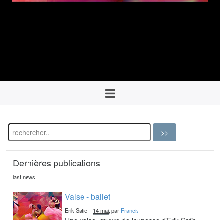
Dernières publications
last news
Valse - ballet
Erik Satie
-
14 mai
, par
Francis
Une valse, œuvre de jeunesse d’Erik Satie,