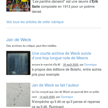
“
Les pantins dansent
” est une œuvre d’
Erik
Satie
composée en 1913 pour un poème
dansé.
Voir tous les articles de cette rubrique
Jan de Weck
Des archives du critique, peut-être inédites.
Une courte archive de Weck suivie
d’une trop longue note de Meens
encore le marché d’la litt’
-
20 août 2020
, par
Dominique
à propos des éditions de Bolaño, entre autres
pris pour exemple.
Jan de Weck se fait l’auteur
où l’on conçoit que Jan de Weck se pourrait être un prête-
nom
-
14 août 2020
, par
Dominique
N’empêche qu’il dit ce qu’il pense et repense
ce qu’il dit. Ruminant.