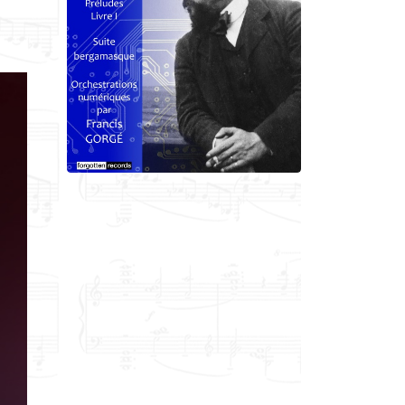
Francis Gorgé
Claude Debussy
orchestrations numériques par
Francis Gorgé