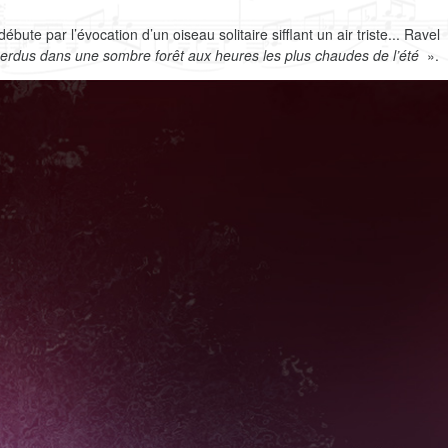
 débute par l’évocation d’un oiseau solitaire sifflant un air triste... Ravel
erdus dans une sombre forêt aux heures les plus chaudes de l’été
».