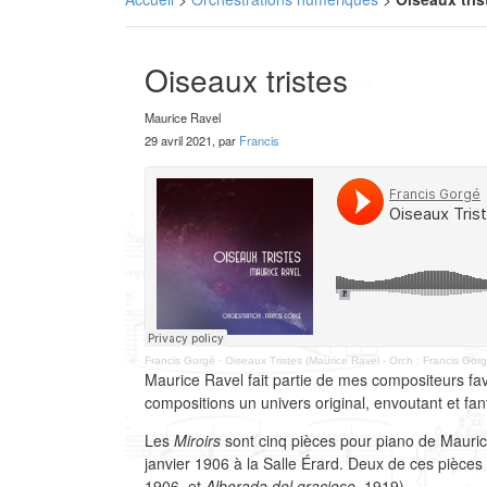
Oiseaux tristes
Maurice Ravel
29 avril 2021, par
Francis
Francis Gorgé
·
Oiseaux Tristes (Maurice Ravel - Orch : Francis Gor
Maurice Ravel fait partie de mes compositeurs fav
compositions un univers original, envoutant et fan
Les
Miroirs
sont cinq pièces pour piano de Mauri
janvier 1906 à la Salle Érard. Deux de ces pièces 
1906, et
Alborada del gracioso
, 1919).