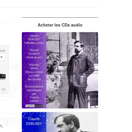
Acheter les CDs audio
Debussy - Schmitt - Ravel
n
,
orchestrations numériques par