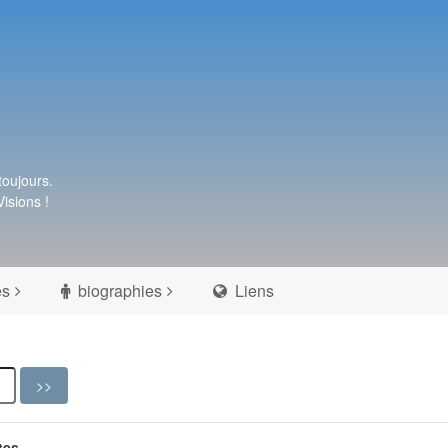
toujours.
isions !
es
biographies
Liens
tes