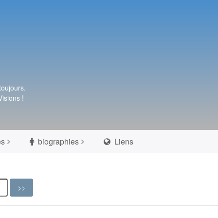
toujours.
isions !
es
biographies
Liens