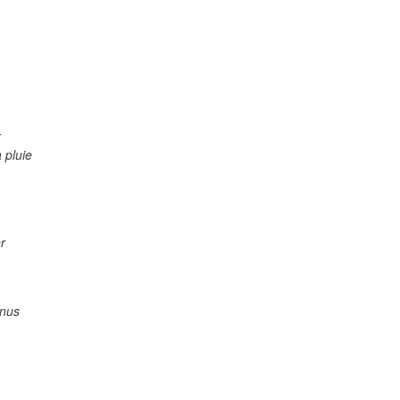
r
 pluie
r
nnus