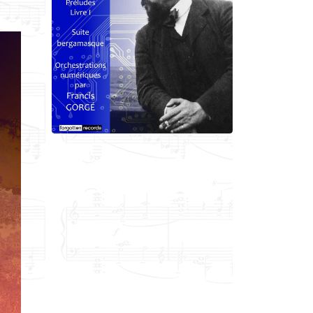
Francis Gorgé
Claude Debussy
orchestrations numériques par
Francis Gorgé