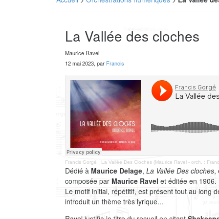
La Vallée des cloches
Maurice Ravel
12 mai 2023, par
Francis
Francis Gorgé
·
La Vallée Des Cloches (Maurice Ravel - orch. : Fran
Dédié à
Maurice Delage
,
La Vallée Des cloches
,
composée par
Maurice Ravel
et éditée en 1906.
Le motif initial, répétitif, est présent tout au l
introduit un thème très lyrique...
Ravel justifia le titre du recueil en citant
Shakesp