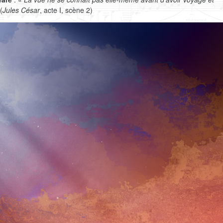
(
Jules César
, acte I, scène 2)