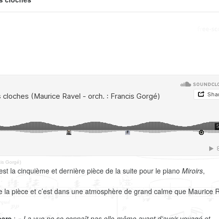
cis Gorgé)
 est la cinquième et dernière pièce de la suite pour le piano
Miroirs
,
ong de la pièce et c’est dans une atmosphère de grand calme que Maurice 
eare
: «
La vue ne se connaît pas elle-même avant d’avoir voyagé et