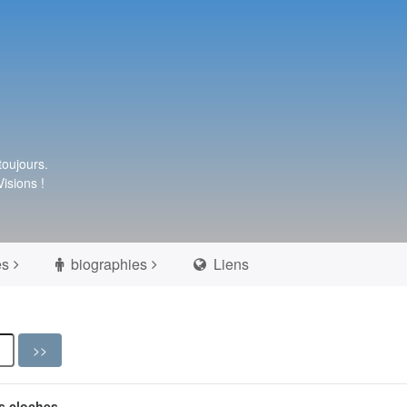
toujours.
isions !
es
biographies
Liens
es cloches