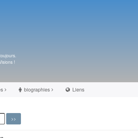
toujours.
isions !
es
biographies
Liens
se