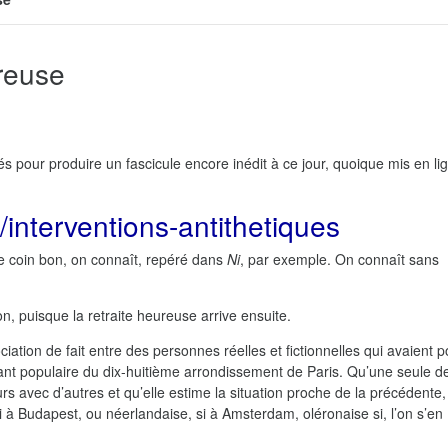
reuse
és pour produire un fascicule encore inédit à ce jour, quoique mis en li
s/interventions-antithetiques
le coin bon, on connaît, repéré dans
Ni
, par exemple. On connaît sans
n, puisque la retraite heureuse arrive ensuite.
ation de fait entre des personnes réelles et fictionnelles qui avaient p
ant populaire du dix-huitième arrondissement de Paris. Qu’une seule d
eurs avec d’autres et qu’elle estime la situation proche de la précédente,
à Budapest, ou néerlandaise, si à Amsterdam, oléronaise si, l’on s’en