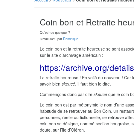
Coin bon et Retraite heu
Qu’est-ce que quoi ?
3 mai 2021, par
Dominique
Le coin bon et la retraite heureuse se sont associ
sur le site d’archivage américain :
https://archive.org/detail
La retraite heureuse ! En voilà du nouveau ! Car 
savoir bien
skeucé
, il faut bien le dire.
Commençons donc par dire
skeucé
que le coin bo
Le coin bon est par métonymie le nom d’une associ
habitude de se retrouver au Bon Coin, un restaur
personnes, réelle ou fictionnelle, se retrouve aill
coin bon se désigne, nommé section hongroise, si 
doute, sur l’île d’Oléron.