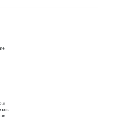
gne
our
e ces
 un