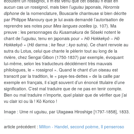
écoutent un rossignol, il m’est venu que cet oiseau n’était en
aucun cas un rossignol, mais bien l’
uguisu
japonais,
Horornis
diphone
de la nomenclature, Bouscarle chanteuse si bien décrite
par Philippe Manoury que je lui avais demandé l’autorisation de
reprendre ses notes pour
Mes langues ocelles
(p. 107). Ma
preuve : les personnages du
Kusamakura
de Sôseki notent le
chant de l’
uguisu
, tenu en japonais pour «
Hô Hokkekyô – Hô
Hokkekyô
» (
Hô
darma ;
ke
fleur ;
kyo
sutra). Ce chant renvoie au
sutra du Lotus, celui que chante le pèlerin tout au long de la
rivière, chez Sengai Gibon (1750-1837) par exemple, évoquant
lui-même, selon les traducteurs décidément très mauvais
philologues, le « rossignol ». Quand le chant d’un oiseau est
transcrit par la tradition, le « paye-tes-dettes » de la caille par
exemple en français, il s’agit souvent d’un énoncé titulaire d’une
signification. C’est mal traduire que de ne pas en tenir compte.
Bien ou mal traduire n’importe, quel plaisir que de vérifier que j’ai
vu clair ici ou là ! Kô Korico !
Image : Ume ni uguisu, par Utagawa Hiroshige [1797-1858], 1833.
article précédent :
Milton - Handel, second poème, Il penseroso